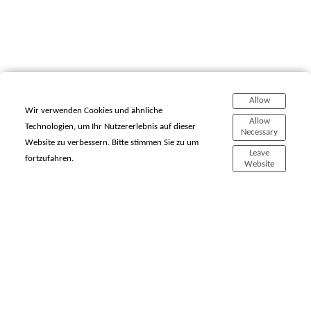
Allow
Wir verwenden Cookies und ähnliche
Allow
Technologien, um Ihr Nutzererlebnis auf dieser
Necessary
Website zu verbessern. Bitte stimmen Sie zu um
© Reiner Hausleitner Photographie. Alle Rechte vorbehalten
Leave
fortzufahren.
Website